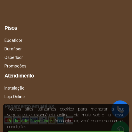
Pisos
Eucafloor
Durafloor
Ospefloor
Promoções
Atendimento
Instalação
Loja Online
Pagamento em até 6X
Nossos sites utilizamos cookies para melhorar a sua
segurança e experiência online. Leia mais sobre na nossa
Política de Privacidade
. Ao continuar, você concorda com as
condições.